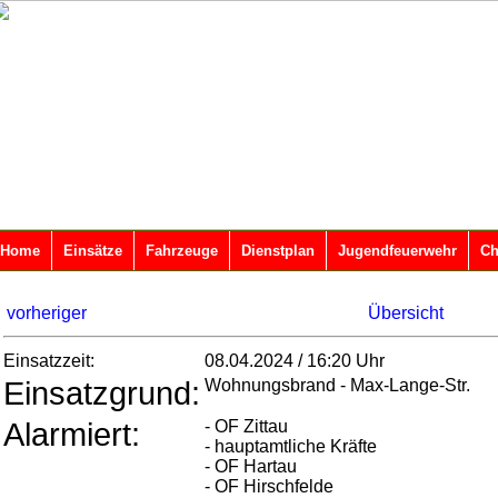
Home
Einsätze
Fahrzeuge
Dienstplan
Jugendfeuerwehr
Ch
vorheriger
Übersicht
Einsatzzeit:
08.04.2024 / 16:20 Uhr
Einsatzgrund:
Wohnungsbrand - Max-Lange-Str.
Alarmiert:
- OF Zittau
- hauptamtliche Kräfte
- OF Hartau
- OF Hirschfelde