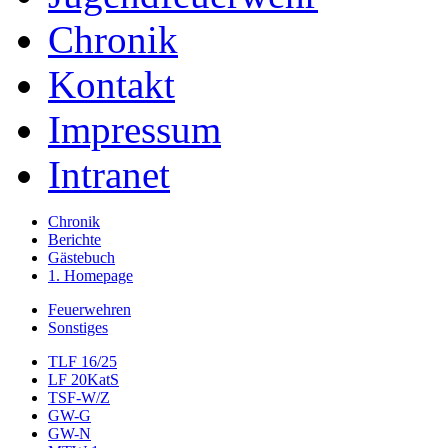
Chronik
Kontakt
Impressum
Intranet
Chronik
Berichte
Gästebuch
1. Homepage
Feuerwehren
Sonstiges
TLF 16/25
LF 20KatS
TSF-W/Z
GW-G
GW-N