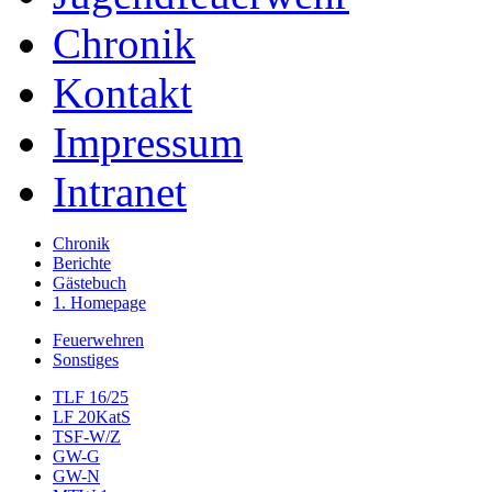
Chronik
Kontakt
Impressum
Intranet
Chronik
Berichte
Gästebuch
1. Homepage
Feuerwehren
Sonstiges
TLF 16/25
LF 20KatS
TSF-W/Z
GW-G
GW-N